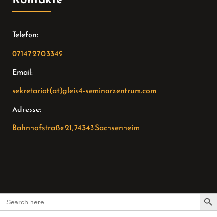
Telefon:
07147 270 3349
Email:
sekretariat(at)gleis4-seminarzentrum.com
Adresse:
Bahnhofstraße 21, 74343 Sachsenheim
Sear
Search
for: