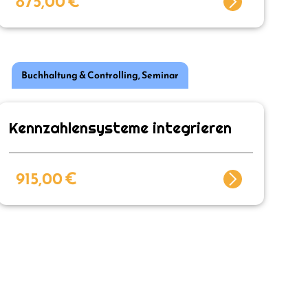
875,00
€
Buchhaltung & Controlling
,
Seminar
Kennzahlensysteme integrieren
915,00
€