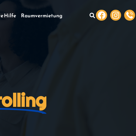
te Hilfe
Raumvermietung
olling