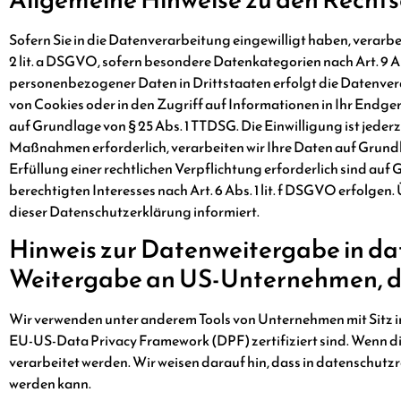
Sofern Sie in die Datenverarbeitung eingewilligt haben, verarbe
2 lit. a DSGVO, sofern besondere Datenkategorien nach Art. 9 A
personenbezogener Daten in Drittstaaten erfolgt die Datenvera
von Cookies oder in den Zugriff auf Informationen in Ihr Endger
auf Grundlage von § 25 Abs. 1 TTDSG. Die Einwilligung ist jeder
Maßnahmen erforderlich, verarbeiten wir Ihre Daten auf Grundlag
Erfüllung einer rechtlichen Verpflichtung erforderlich sind auf
berechtigten Interesses nach Art. 6 Abs. 1 lit. f DSGVO erfolge
dieser Datenschutzerklärung informiert.
Hinweis zur Datenweitergabe in dat
Weitergabe an US-Unternehmen, die
Wir verwenden unter anderem Tools von Unternehmen mit Sitz in 
EU-US-Data Privacy Framework (DPF) zertifiziert sind. Wenn di
verarbeitet werden. Wir weisen darauf hin, dass in datenschutz
werden kann.