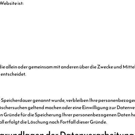
Website ist:
n, die allein oder gemeinsam mit anderen über die Zwecke und Mitt
 entscheidet.
e Speicherdauer genannt wurde, verbleiben Ihre personenbezogen
 Löschersuchen geltend machen oder eine Einwilligung zur Datenv
igen Gründe für die Speicherung Ihrer personenbezogenen Daten hab
l erfolgt die Löschung nach Fortfall dieser Gründe.
sgrundlagen der Datenverarbeitung 