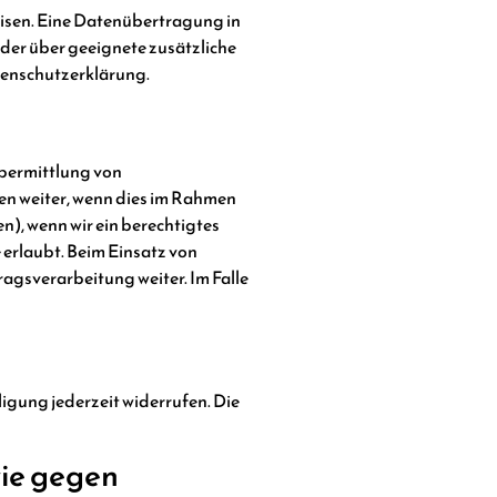
eisen. Eine Datenübertragung in
der über geeignete zusätzliche
tenschutzerklärung.
Übermittlung von
en weiter, wenn dies im Rahmen
en), wenn wir ein berechtigtes
 erlaubt. Beim Einsatz von
gsverarbeitung weiter. Im Falle
ligung jederzeit widerrufen. Die
ie gegen