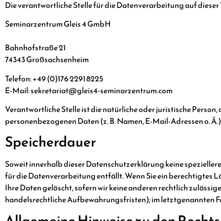
Die verantwortliche Stelle für die Datenverarbeitung auf dieser 
Seminarzentrum Gleis 4 GmbH
Bahnhofstraße 21
74343 Großsachsenheim
Telefon: +49 (0)176 2291 8225
E-Mail: sekretariat@gleis4-seminarzentrum.com
Verantwortliche Stelle ist die natürliche oder juristische Perso
personenbezogenen Daten (z. B. Namen, E-Mail-Adressen o. Ä.)
Speicherdauer
Soweit innerhalb dieser Datenschutzerklärung keine spezieller
für die Datenverarbeitung entfällt. Wenn Sie ein berechtigtes
Ihre Daten gelöscht, sofern wir keine anderen rechtlich zuläss
handelsrechtliche Aufbewahrungsfristen); im letztgenannten Fal
Allgemeine Hinweise zu den Recht