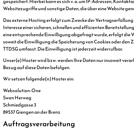
gespeichert. Hierbei kann es sich v. a. um IP-Adressen, Kont
Websitezugriffe und sonstige Daten, die über eine Website gene
Das externe Hosting erfolgt zum Zwecke der Vertragserfüllung 
Interesse einer sicheren, schnellen und effizienten Bereitstellu
eine entsprechende Einwilligung abgefragt wurde, erfolgt die Ve
soweit die Einwilligung die Speicherung von Cookies oder den Z
TTDSG umfasst. Die Einwilligung ist jederzeit widerrufbar.
Unser(e) Hoster wird bzw. werden Ihre Daten nur insoweit verarb
Bezug auf diese Daten befolgen.
Wir setzen folgende(n) Hoster ein:
Websolution-One
Swen Herweg
Schmiedgasse 3
89537 Giengen an der Brenz
Auftragsverarbeitung