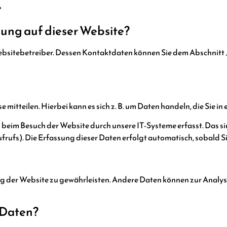
e
sung auf dieser Website?
ebsitebetreiber. Dessen Kontaktdaten können Sie dem Abschnitt 
mitteilen. Hierbei kann es sich z. B. um Daten handeln, die Sie i
beim Besuch der Website durch unsere IT-Systeme erfasst. Das si
ufrufs). Die Erfassung dieser Daten erfolgt automatisch, sobald S
llung der Website zu gewährleisten. Andere Daten können zur Analy
 Daten?