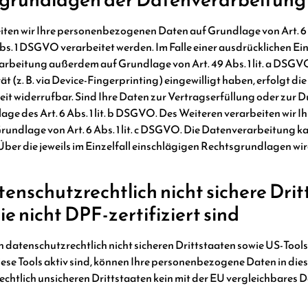
iten wir Ihre personenbezogenen Daten auf Grundlage von Art. 6 Ab
bs. 1 DSGVO verarbeitet werden. Im Falle einer ausdrücklichen Ei
rbeitung außerdem auf Grundlage von Art. 49 Abs. 1 lit. a DSGVO.
ät (z. B. via Device-Fingerprinting) eingewilligt haben, erfolgt d
zeit widerrufbar. Sind Ihre Daten zur Vertragserfüllung oder zur
e des Art. 6 Abs. 1 lit. b DSGVO. Des Weiteren verarbeiten wir Ih
 Grundlage von Art. 6 Abs. 1 lit. c DSGVO. Die Datenverarbeitung 
n. Über die jeweils im Einzelfall einschlägigen Rechtsgrundlagen w
enschutzrechtlich nicht sichere Drit
 nicht DPF-zertifiziert sind
datenschutzrechtlich nicht sicheren Drittstaaten sowie US-Tools
ese Tools aktiv sind, können Ihre personenbezogene Daten in die
rechtlich unsicheren Drittstaaten kein mit der EU vergleichbares