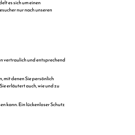
lt es sich um einen
esucher nur nach unseren
en vertraulich und entsprechend
 mit denen Sie persönlich
ie erläutert auch, wie und zu
en kann. Ein lückenloser Schutz