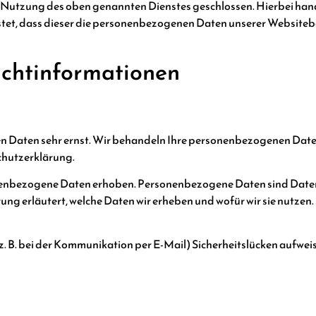
Nutzung des oben genannten Dienstes geschlossen. Hierbei hande
stet, dass dieser die personenbezogenen Daten unserer Websiteb
icht­informationen
hen Daten sehr ernst. Wir behandeln Ihre personenbezogenen Dat
chutzerklärung.
enbezogene Daten erhoben. Personenbezogene Daten sind Daten,
ng erläutert, welche Daten wir erheben und wofür wir sie nutzen. S
z. B. bei der Kommunikation per E-Mail) Sicherheitslücken aufweis