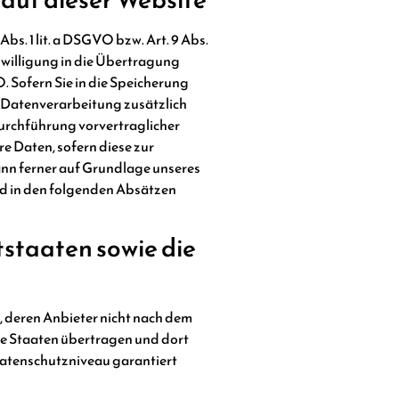
s. 1 lit. a DSGVO bzw. Art. 9 Abs.
nwilligung in die Übertragung
 Sofern Sie in die Speicherung
ie Datenverarbeitung zusätzlich
 Durchführung vorvertraglicher
re Daten, sofern diese zur
kann ferner auf Grundlage unseres
ird in den folgenden Absätzen
tstaaten sowie die
, deren Anbieter nicht nach dem
se Staaten übertragen und dort
 Datenschutzniveau garantiert