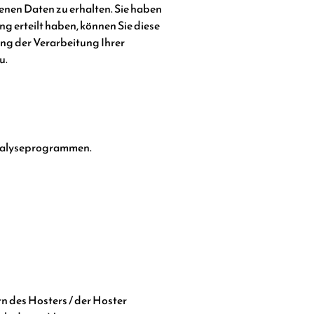
enen Daten zu erhalten. Sie haben
g erteilt haben, können Sie diese
ng der Verarbeitung Ihrer
u.
 Analyseprogrammen.
n des Hosters / der Hoster