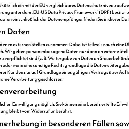
undsätzlich ein mit der EU vergleichbares Datenschutzniveau aufw
ierung unter dem „EU-US Data Privacy Framework“ (DPF) besitzt o
aaten einschließlich der Datenempfänger finden Sie in dieser Da
en Daten
denen externen Stellen zusammen. Dabei ist teilweise auch eine 
ch. Wir geben personenbezogene Daten nur dann an externe Stell
erzu verpflichtet sind (z. B. Weitergabe von Daten an Steuerbehörd
ben oder wenn eine sonstige Rechtsgrundlage die Datenweitergabe
r Kunden nur auf Grundlage eines gültigen Vertrags über Auftra
same Verarbeitung geschlossen.
atenverarbeitung
hen Einwilligung möglich. Sie können eine bereits erteilte Einwil
tung bleibt vom Widerruf unberührt.
nerhebung in besonderen Fällen sow