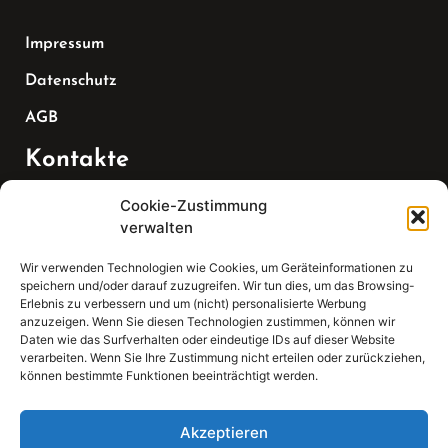
Impressum
Datenschutz
AGB
Kontakte
Cookie-Zustimmung
Telefon:
verwalten
07147 270 3349
Wir verwenden Technologien wie Cookies, um Geräteinformationen zu
speichern und/oder darauf zuzugreifen. Wir tun dies, um das Browsing-
Email:
Erlebnis zu verbessern und um (nicht) personalisierte Werbung
anzuzeigen. Wenn Sie diesen Technologien zustimmen, können wir
Daten wie das Surfverhalten oder eindeutige IDs auf dieser Website
sekretariat(at)gleis4-seminarzentrum.com
verarbeiten. Wenn Sie Ihre Zustimmung nicht erteilen oder zurückziehen,
können bestimmte Funktionen beeinträchtigt werden.
Adresse:
Bahnhofstraße 21, 74343 Sachsenheim
Akzeptieren