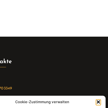
akte
70 3349
Cookie-Zustimmung verwalten
riat(at)gleis4-seminarzentrum.com