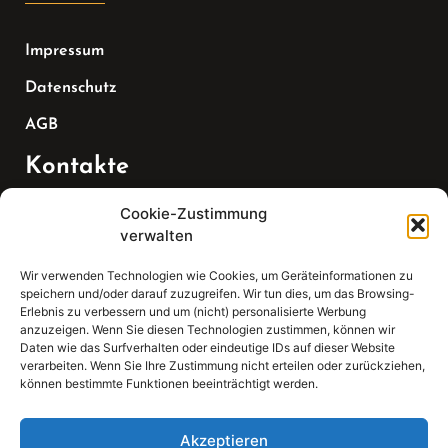
Impressum
Datenschutz
AGB
Kontakte
Cookie-Zustimmung
Telefon:
verwalten
07147 270 3349
Wir verwenden Technologien wie Cookies, um Geräteinformationen zu
speichern und/oder darauf zuzugreifen. Wir tun dies, um das Browsing-
Email:
Erlebnis zu verbessern und um (nicht) personalisierte Werbung
anzuzeigen. Wenn Sie diesen Technologien zustimmen, können wir
Daten wie das Surfverhalten oder eindeutige IDs auf dieser Website
sekretariat(at)gleis4-seminarzentrum.com
verarbeiten. Wenn Sie Ihre Zustimmung nicht erteilen oder zurückziehen,
können bestimmte Funktionen beeinträchtigt werden.
Adresse:
Bahnhofstraße 21, 74343 Sachsenheim
Akzeptieren