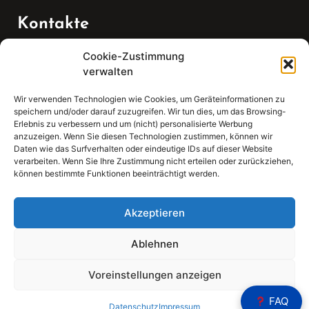
Kontakte
Cookie-Zustimmung
Telefon:
verwalten
07147 270 3349
Wir verwenden Technologien wie Cookies, um Geräteinformationen zu
speichern und/oder darauf zuzugreifen. Wir tun dies, um das Browsing-
Email:
Erlebnis zu verbessern und um (nicht) personalisierte Werbung
anzuzeigen. Wenn Sie diesen Technologien zustimmen, können wir
Daten wie das Surfverhalten oder eindeutige IDs auf dieser Website
sekretariat(at)gleis4-seminarzentrum.com
verarbeiten. Wenn Sie Ihre Zustimmung nicht erteilen oder zurückziehen,
können bestimmte Funktionen beeinträchtigt werden.
Adresse:
Bahnhofstraße 21, 74343 Sachsenheim
Akzeptieren
Ablehnen
Voreinstellungen anzeigen
Sear
FAQ
Search
Datenschutz
Impressum