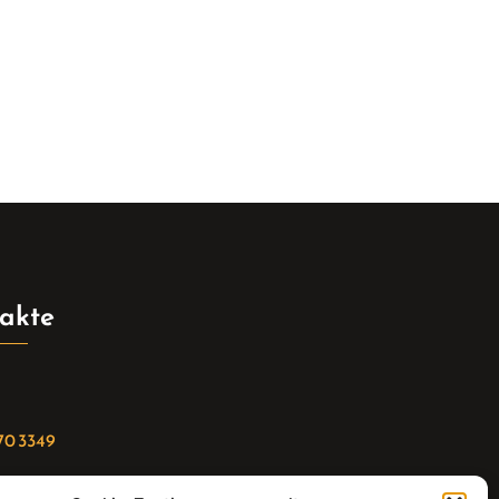
akte
70 3349