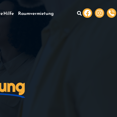
te Hilfe
Raumvermietung
ung