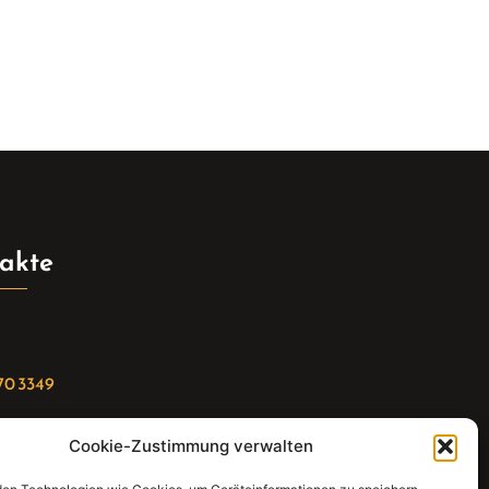
akte
70 3349
Cookie-Zustimmung verwalten
riat(at)gleis4-seminarzentrum.com