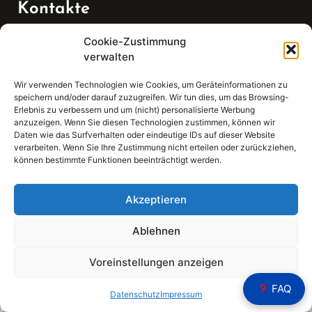
Kontakte
Cookie-Zustimmung
Telefon:
verwalten
07147 270 3349
Wir verwenden Technologien wie Cookies, um Geräteinformationen zu
speichern und/oder darauf zuzugreifen. Wir tun dies, um das Browsing-
Email:
Erlebnis zu verbessern und um (nicht) personalisierte Werbung
anzuzeigen. Wenn Sie diesen Technologien zustimmen, können wir
Daten wie das Surfverhalten oder eindeutige IDs auf dieser Website
sekretariat(at)gleis4-seminarzentrum.com
verarbeiten. Wenn Sie Ihre Zustimmung nicht erteilen oder zurückziehen,
können bestimmte Funktionen beeinträchtigt werden.
Adresse:
Bahnhofstraße 21, 74343 Sachsenheim
Akzeptieren
Ablehnen
Voreinstellungen anzeigen
Sear
FAQ
Search
Datenschutz
Impressum
for: