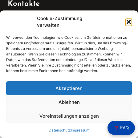
Kontakte
Cookie-Zustimmung
Telefon:
verwalten
07147 270 3349
Wir verwenden Technologien wie Cookies, um Geräteinformationen zu
speichern und/oder darauf zuzugreifen. Wir tun dies, um das Browsing-
Email:
Erlebnis zu verbessern und um (nicht) personalisierte Werbung
anzuzeigen. Wenn Sie diesen Technologien zustimmen, können wir
Daten wie das Surfverhalten oder eindeutige IDs auf dieser Website
sekretariat(at)gleis4-seminarzentrum.com
verarbeiten. Wenn Sie Ihre Zustimmung nicht erteilen oder zurückziehen,
können bestimmte Funktionen beeinträchtigt werden.
Adresse:
Bahnhofstraße 21, 74343 Sachsenheim
Akzeptieren
Ablehnen
Voreinstellungen anzeigen
Sear
FAQ
Search
Datenschutz
Impressum
for: