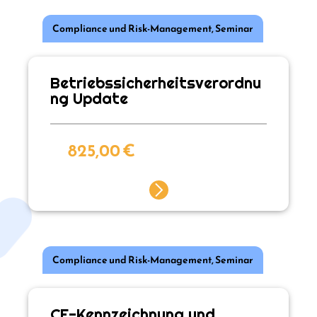
Compliance und Risk-Management
,
Seminar
Betriebssicherheitsverordnu
ng Update
825,00
€
Compliance und Risk-Management
,
Seminar
CE-Kennzeichnung und