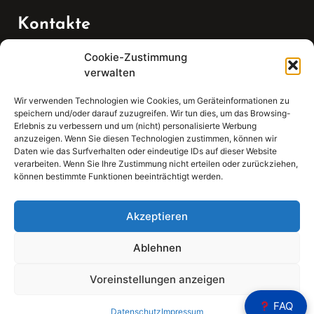
Kontakte
Cookie-Zustimmung
Telefon:
verwalten
07147 270 3349
Wir verwenden Technologien wie Cookies, um Geräteinformationen zu
speichern und/oder darauf zuzugreifen. Wir tun dies, um das Browsing-
Email:
Erlebnis zu verbessern und um (nicht) personalisierte Werbung
anzuzeigen. Wenn Sie diesen Technologien zustimmen, können wir
Daten wie das Surfverhalten oder eindeutige IDs auf dieser Website
sekretariat(at)gleis4-seminarzentrum.com
verarbeiten. Wenn Sie Ihre Zustimmung nicht erteilen oder zurückziehen,
können bestimmte Funktionen beeinträchtigt werden.
Adresse:
Bahnhofstraße 21, 74343 Sachsenheim
Akzeptieren
Ablehnen
Voreinstellungen anzeigen
Sear
FAQ
Search
Datenschutz
Impressum