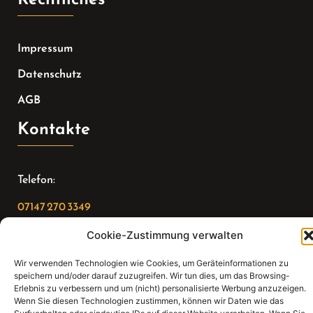
Impressum
Datenschutz
AGB
Kontakte
Telefon:
07147 270 3349
Email:
Cookie-Zustimmung verwalten
sekretariat(at)gleis4-seminarzentrum.com
Wir verwenden Technologien wie Cookies, um Geräteinformationen zu
speichern und/oder darauf zuzugreifen. Wir tun dies, um das Browsing-
Adresse:
Erlebnis zu verbessern und um (nicht) personalisierte Werbung anzuzeigen.
Wenn Sie diesen Technologien zustimmen, können wir Daten wie das