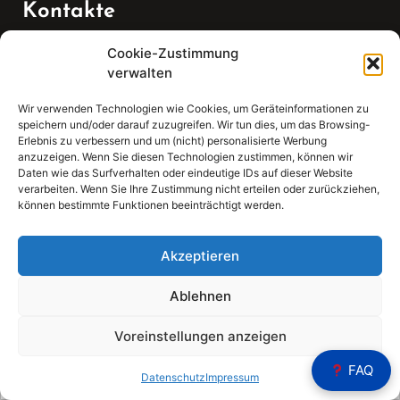
Kontakte
Cookie-Zustimmung
Telefon:
verwalten
07147 270 3349
Wir verwenden Technologien wie Cookies, um Geräteinformationen zu
speichern und/oder darauf zuzugreifen. Wir tun dies, um das Browsing-
Email:
Erlebnis zu verbessern und um (nicht) personalisierte Werbung
anzuzeigen. Wenn Sie diesen Technologien zustimmen, können wir
Daten wie das Surfverhalten oder eindeutige IDs auf dieser Website
sekretariat(at)gleis4-seminarzentrum.com
verarbeiten. Wenn Sie Ihre Zustimmung nicht erteilen oder zurückziehen,
können bestimmte Funktionen beeinträchtigt werden.
Adresse:
Bahnhofstraße 21, 74343 Sachsenheim
Akzeptieren
Ablehnen
Voreinstellungen anzeigen
Sear
FAQ
Search
Datenschutz
Impressum
for: