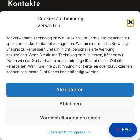
Kontakte
Cookie-Zustimmung
Telefon:
verwalten
07147 270 3349
Wir verwenden Technologien wie Cookies, um Geräteinformationen zu
speichern und/oder darauf zuzugreifen. Wir tun dies, um das Browsing-
Email:
Erlebnis zu verbessern und um (nicht) personalisierte Werbung
anzuzeigen. Wenn Sie diesen Technologien zustimmen, können wir
Daten wie das Surfverhalten oder eindeutige IDs auf dieser Website
sekretariat(at)gleis4-seminarzentrum.com
verarbeiten. Wenn Sie Ihre Zustimmung nicht erteilen oder zurückziehen,
können bestimmte Funktionen beeinträchtigt werden.
Adresse:
Bahnhofstraße 21, 74343 Sachsenheim
Akzeptieren
Ablehnen
Voreinstellungen anzeigen
Sear
FAQ
Search
Datenschutz
Impressum
for: