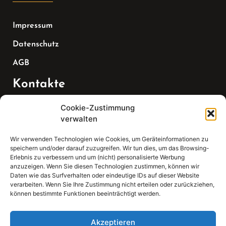
Impressum
Datenschutz
AGB
Kontakte
Cookie-Zustimmung
Telefon:
verwalten
07147 270 3349
Wir verwenden Technologien wie Cookies, um Geräteinformationen zu
speichern und/oder darauf zuzugreifen. Wir tun dies, um das Browsing-
Email:
Erlebnis zu verbessern und um (nicht) personalisierte Werbung
anzuzeigen. Wenn Sie diesen Technologien zustimmen, können wir
Daten wie das Surfverhalten oder eindeutige IDs auf dieser Website
sekretariat(at)gleis4-seminarzentrum.com
verarbeiten. Wenn Sie Ihre Zustimmung nicht erteilen oder zurückziehen,
können bestimmte Funktionen beeinträchtigt werden.
Adresse:
Bahnhofstraße 21, 74343 Sachsenheim
Akzeptieren