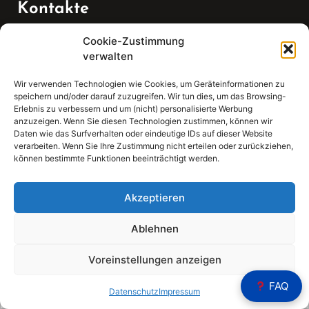
Kontakte
Cookie-Zustimmung
Telefon:
verwalten
07147 270 3349
Wir verwenden Technologien wie Cookies, um Geräteinformationen zu
speichern und/oder darauf zuzugreifen. Wir tun dies, um das Browsing-
Email:
Erlebnis zu verbessern und um (nicht) personalisierte Werbung
anzuzeigen. Wenn Sie diesen Technologien zustimmen, können wir
Daten wie das Surfverhalten oder eindeutige IDs auf dieser Website
sekretariat(at)gleis4-seminarzentrum.com
verarbeiten. Wenn Sie Ihre Zustimmung nicht erteilen oder zurückziehen,
können bestimmte Funktionen beeinträchtigt werden.
Adresse:
Bahnhofstraße 21, 74343 Sachsenheim
Akzeptieren
Ablehnen
Voreinstellungen anzeigen
Sear
FAQ
Search
Datenschutz
Impressum
for: