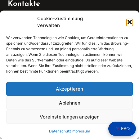
Kontakte
Cookie-Zustimmung
Telefon:
verwalten
07147 270 3349
Wir verwenden Technologien wie Cookies, um Geräteinformationen zu
speichern und/oder darauf zuzugreifen. Wir tun dies, um das Browsing-
Email:
Erlebnis zu verbessern und um (nicht) personalisierte Werbung
anzuzeigen. Wenn Sie diesen Technologien zustimmen, können wir
Daten wie das Surfverhalten oder eindeutige IDs auf dieser Website
sekretariat(at)gleis4-seminarzentrum.com
verarbeiten. Wenn Sie Ihre Zustimmung nicht erteilen oder zurückziehen,
können bestimmte Funktionen beeinträchtigt werden.
Adresse:
Bahnhofstraße 21, 74343 Sachsenheim
Akzeptieren
Ablehnen
Voreinstellungen anzeigen
Sear
FAQ
Search
Datenschutz
Impressum
for: