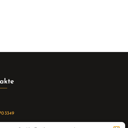
akte
70 3349