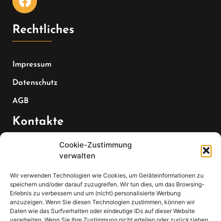
Rechtliches
Impressum
Datenschutz
AGB
Kontakte
Cookie-Zustimmung
Telefon:
verwalten
07147 270 3349
Wir verwenden Technologien wie Cookies, um Geräteinformationen zu
speichern und/oder darauf zuzugreifen. Wir tun dies, um das Browsing-
Email:
Erlebnis zu verbessern und um (nicht) personalisierte Werbung
anzuzeigen. Wenn Sie diesen Technologien zustimmen, können wir
Daten wie das Surfverhalten oder eindeutige IDs auf dieser Website
sekretariat(at)gleis4-seminarzentrum.com
verarbeiten. Wenn Sie Ihre Zustimmung nicht erteilen oder zurückziehen,