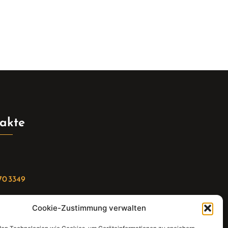
akte
70 3349
Cookie-Zustimmung verwalten
riat(at)gleis4-seminarzentrum.com