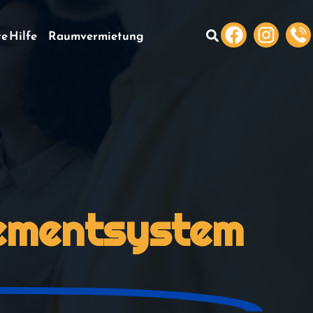
te Hilfe
Raumvermietung
gementsystem