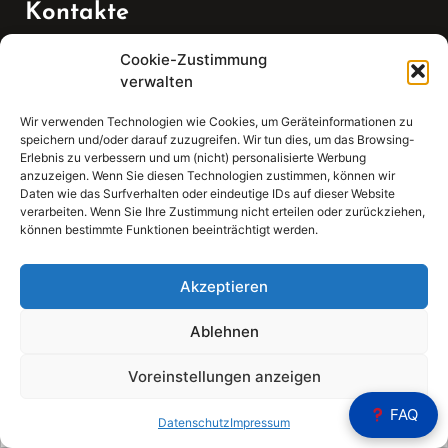
Kontakte
Cookie-Zustimmung
Telefon:
verwalten
07147 270 3349
Wir verwenden Technologien wie Cookies, um Geräteinformationen zu
speichern und/oder darauf zuzugreifen. Wir tun dies, um das Browsing-
Email:
Erlebnis zu verbessern und um (nicht) personalisierte Werbung
anzuzeigen. Wenn Sie diesen Technologien zustimmen, können wir
Daten wie das Surfverhalten oder eindeutige IDs auf dieser Website
sekretariat(at)gleis4-seminarzentrum.com
verarbeiten. Wenn Sie Ihre Zustimmung nicht erteilen oder zurückziehen,
können bestimmte Funktionen beeinträchtigt werden.
Adresse:
Bahnhofstraße 21, 74343 Sachsenheim
Akzeptieren
Ablehnen
Voreinstellungen anzeigen
Sear
FAQ
Search
Datenschutz
Impressum
for: