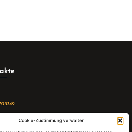
akte
70 3349
Cookie-Zustimmung verwalten
riat(at)gleis4-seminarzentrum.com