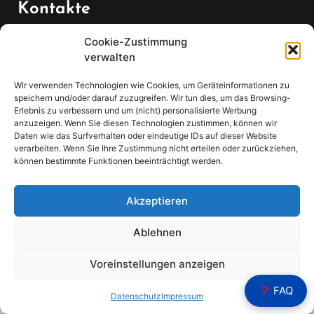
Kontakte
Cookie-Zustimmung
Telefon:
verwalten
07147 270 3349
Wir verwenden Technologien wie Cookies, um Geräteinformationen zu
speichern und/oder darauf zuzugreifen. Wir tun dies, um das Browsing-
Email:
Erlebnis zu verbessern und um (nicht) personalisierte Werbung
anzuzeigen. Wenn Sie diesen Technologien zustimmen, können wir
Daten wie das Surfverhalten oder eindeutige IDs auf dieser Website
sekretariat(at)gleis4-seminarzentrum.com
verarbeiten. Wenn Sie Ihre Zustimmung nicht erteilen oder zurückziehen,
können bestimmte Funktionen beeinträchtigt werden.
Adresse:
Bahnhofstraße 21, 74343 Sachsenheim
Akzeptieren
Ablehnen
Voreinstellungen anzeigen
Sear
FAQ
Search
Datenschutz
Impressum
for: