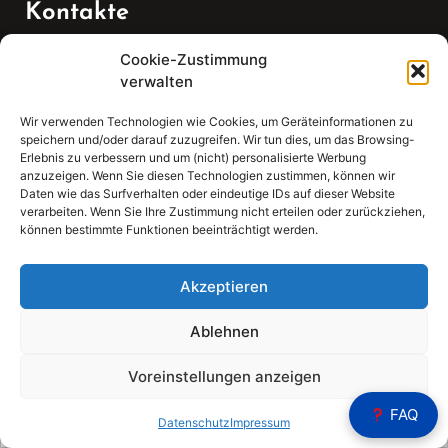
Kontakte
Cookie-Zustimmung
Telefon:
verwalten
07147 270 3349
Wir verwenden Technologien wie Cookies, um Geräteinformationen zu
speichern und/oder darauf zuzugreifen. Wir tun dies, um das Browsing-
Email:
Erlebnis zu verbessern und um (nicht) personalisierte Werbung
anzuzeigen. Wenn Sie diesen Technologien zustimmen, können wir
Daten wie das Surfverhalten oder eindeutige IDs auf dieser Website
sekretariat(at)gleis4-seminarzentrum.com
verarbeiten. Wenn Sie Ihre Zustimmung nicht erteilen oder zurückziehen,
können bestimmte Funktionen beeinträchtigt werden.
Adresse:
Bahnhofstraße 21, 74343 Sachsenheim
Akzeptieren
Ablehnen
Voreinstellungen anzeigen
Sear
FAQ
Search
Datenschutz
Impressum
for: