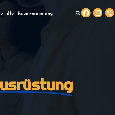
te Hilfe
Raumvermietung
ausrüstung