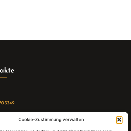
akte
70 3349
Cookie-Zustimmung verwalten
riat(at)gleis4-seminarzentrum.com