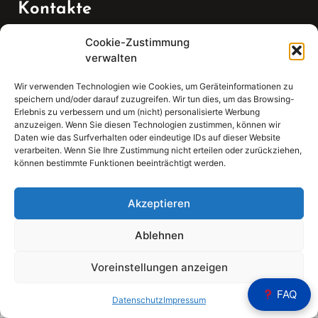
Kontakte
Cookie-Zustimmung
Telefon:
verwalten
07147 270 3349
Wir verwenden Technologien wie Cookies, um Geräteinformationen zu
speichern und/oder darauf zuzugreifen. Wir tun dies, um das Browsing-
Email:
Erlebnis zu verbessern und um (nicht) personalisierte Werbung
anzuzeigen. Wenn Sie diesen Technologien zustimmen, können wir
Daten wie das Surfverhalten oder eindeutige IDs auf dieser Website
sekretariat(at)gleis4-seminarzentrum.com
verarbeiten. Wenn Sie Ihre Zustimmung nicht erteilen oder zurückziehen,
können bestimmte Funktionen beeinträchtigt werden.
Adresse:
Bahnhofstraße 21, 74343 Sachsenheim
Akzeptieren
Ablehnen
Voreinstellungen anzeigen
Sear
FAQ
Search
Datenschutz
Impressum
for: