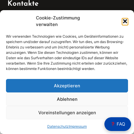
Kontakte
Cookie-Zustimmung
Telefon:
verwalten
07147 270 3349
Wir verwenden Technologien wie Cookies, um Geräteinformationen zu
speichern und/oder darauf zuzugreifen. Wir tun dies, um das Browsing-
Email:
Erlebnis zu verbessern und um (nicht) personalisierte Werbung
anzuzeigen. Wenn Sie diesen Technologien zustimmen, können wir
Daten wie das Surfverhalten oder eindeutige IDs auf dieser Website
sekretariat(at)gleis4-seminarzentrum.com
verarbeiten. Wenn Sie Ihre Zustimmung nicht erteilen oder zurückziehen,
können bestimmte Funktionen beeinträchtigt werden.
Adresse:
Bahnhofstraße 21, 74343 Sachsenheim
Akzeptieren
Ablehnen
Voreinstellungen anzeigen
Sear
FAQ
Search
Datenschutz
Impressum
for: