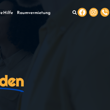
te Hilfe
Raumvermietung
rden