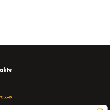
akte
70 3349