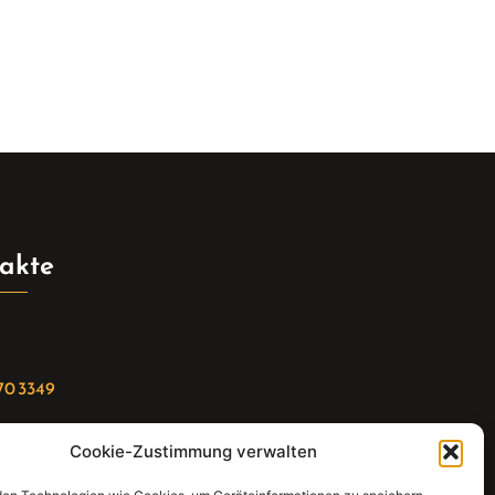
akte
70 3349
Cookie-Zustimmung verwalten
riat(at)gleis4-seminarzentrum.com