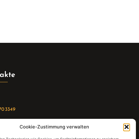
akte
70 3349
Cookie-Zustimmung verwalten
riat(at)gleis4-seminarzentrum.com