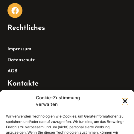
Rechtliches
Impressum
Datenschutz
AGB
Kontakte
Cookie-Zustimmung
Telefon:
verwalten
07147 270 3349
Wir verwenden Technologien wie Cookies, um Geräteinformationen zu
speichern und/oder darauf zuzugreifen. Wir tun dies, um das Browsing-
Email:
Erlebnis zu verbessern und um (nicht) personalisierte Werbung
anzuzeigen. Wenn Sie diesen Technologien zustimmen, können wir