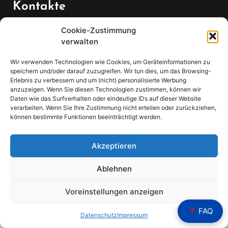
Kontakte
Cookie-Zustimmung
Telefon:
verwalten
07147 270 3349
Wir verwenden Technologien wie Cookies, um Geräteinformationen zu
speichern und/oder darauf zuzugreifen. Wir tun dies, um das Browsing-
Email:
Erlebnis zu verbessern und um (nicht) personalisierte Werbung
anzuzeigen. Wenn Sie diesen Technologien zustimmen, können wir
Daten wie das Surfverhalten oder eindeutige IDs auf dieser Website
sekretariat(at)gleis4-seminarzentrum.com
verarbeiten. Wenn Sie Ihre Zustimmung nicht erteilen oder zurückziehen,
können bestimmte Funktionen beeinträchtigt werden.
Adresse:
Bahnhofstraße 21, 74343 Sachsenheim
Akzeptieren
Ablehnen
Voreinstellungen anzeigen
Sear
FAQ
Search
Datenschutz
Impressum
for: