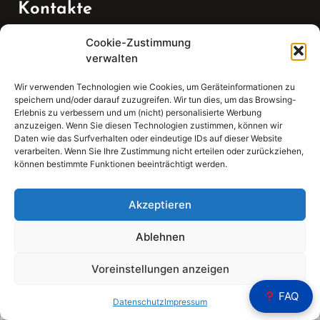
Kontakte
Cookie-Zustimmung
Telefon:
verwalten
07147 270 3349
Wir verwenden Technologien wie Cookies, um Geräteinformationen zu
speichern und/oder darauf zuzugreifen. Wir tun dies, um das Browsing-
Email:
Erlebnis zu verbessern und um (nicht) personalisierte Werbung
anzuzeigen. Wenn Sie diesen Technologien zustimmen, können wir
Daten wie das Surfverhalten oder eindeutige IDs auf dieser Website
sekretariat(at)gleis4-seminarzentrum.com
verarbeiten. Wenn Sie Ihre Zustimmung nicht erteilen oder zurückziehen,
können bestimmte Funktionen beeinträchtigt werden.
Adresse:
Bahnhofstraße 21, 74343 Sachsenheim
Akzeptieren
Ablehnen
Voreinstellungen anzeigen
Sear
FAQ
Search
Datenschutz
Impressum
for: