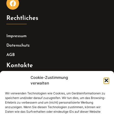
Rechtliches
Impressum
Datenschutz
AGB
Kontakte
Cookie-Zustimmung
Telefon:
verwalten
07147 270 3349
Wir verwenden Technologien wie Cookies, um Geräteinformationen zu
speichern und/oder darauf zuzugreifen. Wir tun dies, um das Browsing-
Email:
Erlebnis zu verbessern und um (nicht) personalisierte Werbung
anzuzeigen. Wenn Sie diesen Technologien zustimmen, können wir
Daten wie das Surfverhalten oder eindeutige IDs auf dieser Website
sekretariat(at)gleis4-seminarzentrum.com