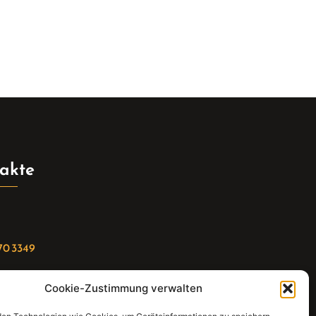
akte
70 3349
Cookie-Zustimmung verwalten
riat(at)gleis4-seminarzentrum.com