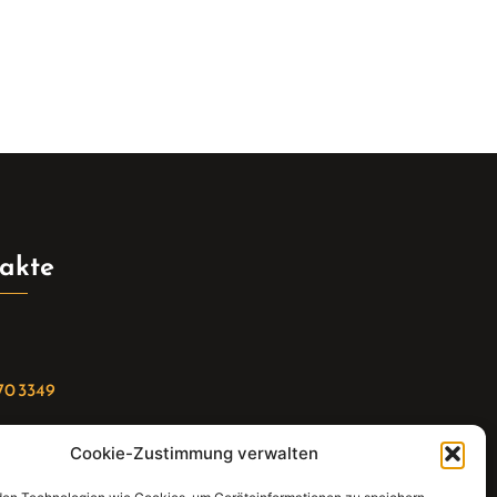
akte
70 3349
Cookie-Zustimmung verwalten
riat(at)gleis4-seminarzentrum.com