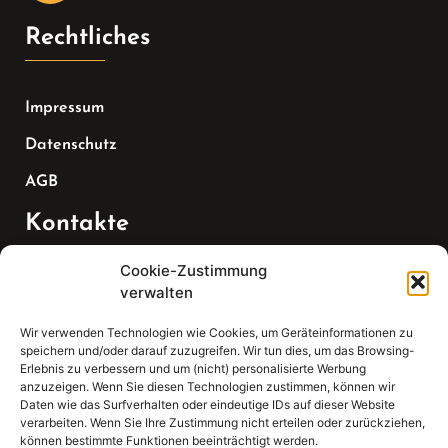
Rechtliches
Impressum
Datenschutz
AGB
Kontakte
Cookie-Zustimmung
Telefon:
verwalten
07147 270 3349
Wir verwenden Technologien wie Cookies, um Geräteinformationen zu
speichern und/oder darauf zuzugreifen. Wir tun dies, um das Browsing-
Email:
Erlebnis zu verbessern und um (nicht) personalisierte Werbung
anzuzeigen. Wenn Sie diesen Technologien zustimmen, können wir
Daten wie das Surfverhalten oder eindeutige IDs auf dieser Website
sekretariat(at)gleis4-seminarzentrum.com
verarbeiten. Wenn Sie Ihre Zustimmung nicht erteilen oder zurückziehen,
können bestimmte Funktionen beeinträchtigt werden.
Adresse: