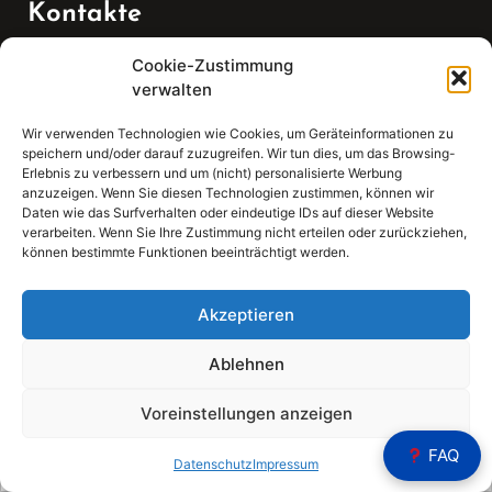
Kontakte
Cookie-Zustimmung
Telefon:
verwalten
07147 270 3349
Wir verwenden Technologien wie Cookies, um Geräteinformationen zu
speichern und/oder darauf zuzugreifen. Wir tun dies, um das Browsing-
Email:
Erlebnis zu verbessern und um (nicht) personalisierte Werbung
anzuzeigen. Wenn Sie diesen Technologien zustimmen, können wir
Daten wie das Surfverhalten oder eindeutige IDs auf dieser Website
sekretariat(at)gleis4-seminarzentrum.com
verarbeiten. Wenn Sie Ihre Zustimmung nicht erteilen oder zurückziehen,
können bestimmte Funktionen beeinträchtigt werden.
Adresse:
Bahnhofstraße 21, 74343 Sachsenheim
Akzeptieren
Ablehnen
Voreinstellungen anzeigen
Sear
FAQ
Search
Datenschutz
Impressum
for: