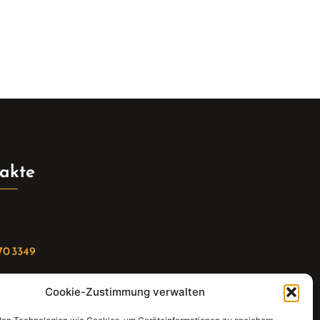
akte
70 3349
Cookie-Zustimmung verwalten
riat(at)gleis4-seminarzentrum.com