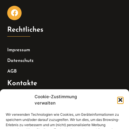
Rechtliches
Impressum
Datenschutz
AGB
Kontakte
Cookie-Zustimmung
Telefon:
verwalten
07147 270 3349
Wir verwenden Technologien wie Cookies, um Geräteinformationen zu
speichern und/oder darauf zuzugreifen. Wir tun dies, um das Browsing-
Email:
Erlebnis zu verbessern und um (nicht) personalisierte Werbung