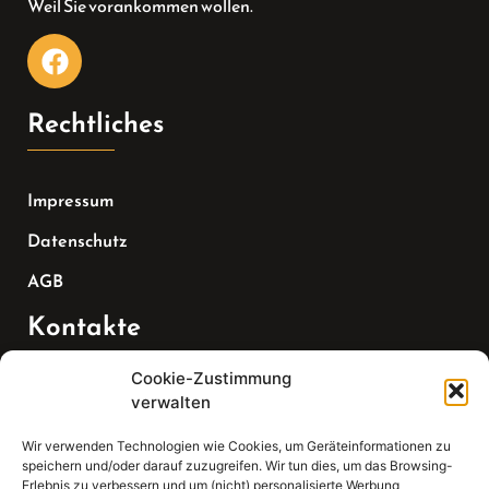
Weil Sie vorankommen wollen.
Rechtliches
Impressum
Datenschutz
AGB
Kontakte
Cookie-Zustimmung
Telefon:
verwalten
07147 270 3349
Wir verwenden Technologien wie Cookies, um Geräteinformationen zu
speichern und/oder darauf zuzugreifen. Wir tun dies, um das Browsing-
Email:
Erlebnis zu verbessern und um (nicht) personalisierte Werbung