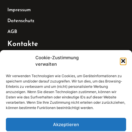
Impressum
Datenschutz
AGB
Kontakte
Cookie-Zustimmung
Telefon:
verwalten
07147 270 3349
Wir verwenden Technologien wie Cookies, um Geräteinformationen zu
speichern und/oder darauf zuzugreifen. Wir tun dies, um das Browsing-
Email:
Erlebnis zu verbessern und um (nicht) personalisierte Werbung
anzuzeigen. Wenn Sie diesen Technologien zustimmen, können wir
Daten wie das Surfverhalten oder eindeutige IDs auf dieser Website
sekretariat(at)gleis4-seminarzentrum.com
verarbeiten. Wenn Sie Ihre Zustimmung nicht erteilen oder zurückziehen,
können bestimmte Funktionen beeinträchtigt werden.
Adresse:
Bahnhofstraße 21, 74343 Sachsenheim
Akzeptieren