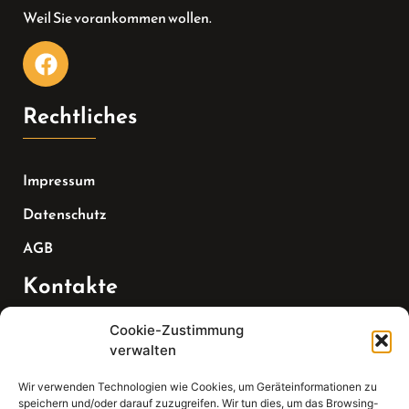
Weil Sie vorankommen wollen.
Rechtliches
Impressum
Datenschutz
AGB
Kontakte
Cookie-Zustimmung
Telefon:
verwalten
07147 270 3349
Wir verwenden Technologien wie Cookies, um Geräteinformationen zu
speichern und/oder darauf zuzugreifen. Wir tun dies, um das Browsing-