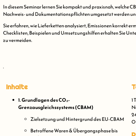
In diesem Seminar lernen Sie kompakt und praxisnah, welche C
Nachweis- und Dokumentationspflichten umgesetzt werden und 
Sie erfahren, wie Lieferketten analysiert, Emissionen korrekt er
Checklisten, Beispielen und Umsetzungshilfen erhalten Sie Unt
zu vermeiden.
.
Inhalte
T
1. Grundlagen des CO₂-
1 
Grenzausgleichssystems (CBAM)
Nä
24
Zielsetzung und Hintergrund des EU-CBAM
On
Betroffene Waren & Übergangsphase bis
P