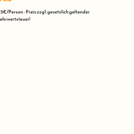
5€/Person - Preis zzgl. gesetzlich geltender
hrwertsteuer!