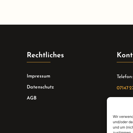
Rechtliches
Kont
Impressum
Telefon:
Datenschutz
07147 2
AGB
Email:
sekreta
Wir verwend
Adresse
und/oder da
und um (nic
zustimmen, 