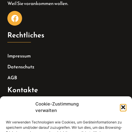
Weil Sie vorankommen wollen.
Rechtliches
Impressum
Datenschutz
AGB
Kontakte
Cookie-Zustimmung
Telefon:
verwalten
07147 270 3349
Wir verwenden Technologien wie Cookies, um Geräteinformationen zu
speichern und/oder darauf zuzugreifen. Wir tun dies, um das Browsing-