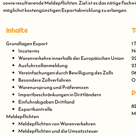
sowie resultierende Meldepflichten. Ziel ist es das nötige Fac
möglichst kostengünstigen Exportabwicklung zu erlangen.
Inhalte
T
Grundlagen Export
1 
Incoterms
Nä
Warenverkehre innerhalb der Europäischen Union
22
Ausfuhrzollanmeldung
23
Vereinfachungen durch Bewilligung des Zolls
06
Besondere Zollverfahren
On
Warenursprung und Präferenzen
P
Importbeschränkungen in Drittländern
Einfuhrabgaben Drittland
82
Exportkontrolle
Me
Meldepflichten
Meldepflichten von Warenverkehren
Meldepflichten und die Umsatzsteuer