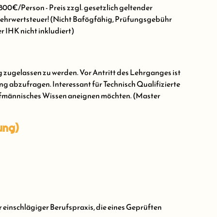
800€/Person - Preis zzgl. gesetzlich geltender
hrwertsteuer! (Nicht Bafögfähig, Prüfungsgebühr
r IHK nicht inkludiert)
 zugelassen zu werden. Vor Antritt des Lehrganges ist
ng abzufragen. Interessant für Technisch Qualifizierte
aufmännisches Wissen aneignen möchten. (Master
ung)
 einschlägiger Berufspraxis, die eines Geprüften