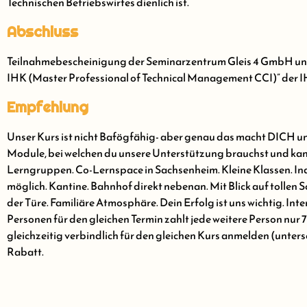
Technischen Betriebswirtes dienlich ist.
Abschluss
Teilnahmebescheinigung der Seminarzentrum Gleis 4 GmbH und
IHK (Master Professional of Technical Management CCI)” der I
Empfehlung
Unser Kurs ist nicht Bafögfähig- aber genau das macht DICH und
Module, bei welchen du unsere Unterstützung brauchst und kann
Lerngruppen. Co-Lernspace in Sachsenheim. Kleine Klassen. Ind
möglich. Kantine. Bahnhof direkt nebenan. Mit Blick auf tollen
der Türe. Familiäre Atmosphäre. Dein Erfolg ist uns wichtig. I
Personen für den gleichen Termin zahlt jede weitere Person nur 
gleichzeitig verbindlich für den gleichen Kurs anmelden (unter
Rabatt.