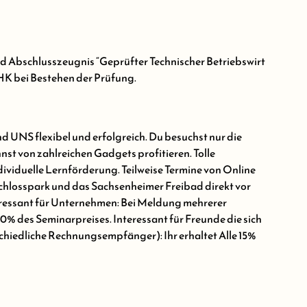
 Abschlusszeugnis “Geprüfter Technischer Betriebswirt
HK bei Bestehen der Prüfung.
 UNS flexibel und erfolgreich. Du besuchst nur die
st von zahlreichen Gadgets profitieren. Tolle
ividuelle Lernförderung. Teilweise Termine von Online
 Schlosspark und das Sachsenheimer Freibad direkt vor
nteressant für Unternehmen: Bei Meldung mehrerer
70% des Seminarpreises. Interessant für Freunde die sich
schiedliche Rechnungsempfänger): Ihr erhaltet Alle 15%