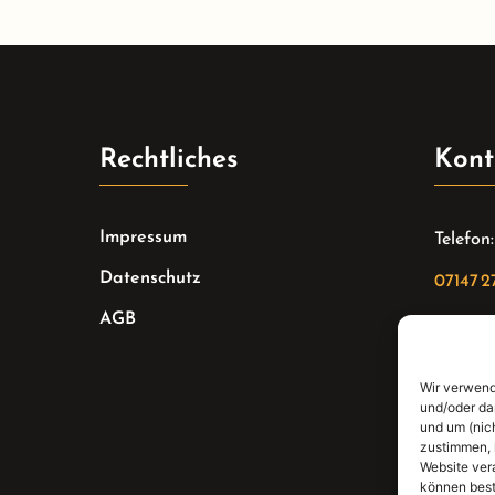
Rechtliches
Kont
Impressum
Telefon:
Datenschutz
07147 2
AGB
Email:
sekreta
Wir verwend
Adresse
und/oder da
und um (nic
Bahnhof
zustimmen, 
Website ver
können best