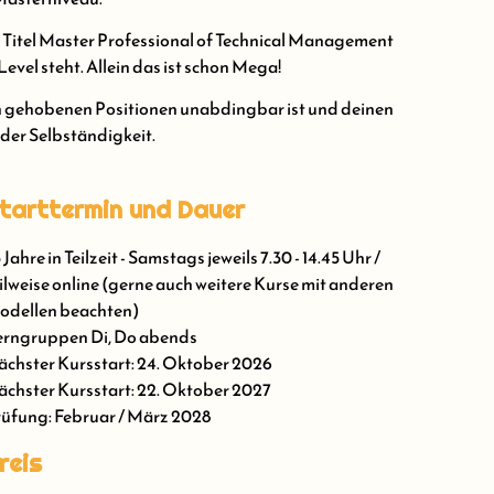
 Titel Master Professional of Technical Management
evel steht. Allein das ist schon Mega!
in gehobenen Positionen unabdingbar ist und deinen
 der Selbständigkeit.
tarttermin und Dauer
5 Jahre in Teilzeit - Samstags jeweils 7.30 - 14.45 Uhr /
ilweise online (gerne auch weitere Kurse mit anderen
odellen beachten)
erngruppen Di, Do abends
chster Kursstart: 24. Oktober 2026
chster Kursstart: 22. Oktober 2027
üfung: Februar / März 2028
reis