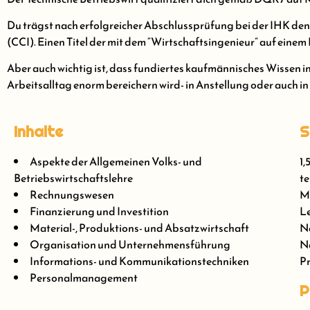
Du trägst nach erfolgreicher Abschlussprüfung bei der IHK den
(CCI). Einen Titel der mit dem “Wirtschaftsingenieur” auf einem L
Aber auch wichtig ist, dass fundiertes kaufmännisches Wissen 
Arbeitsalltag enorm bereichern wird- in Anstellung oder auch in
Inhalte
S
Aspekte der Allgemeinen Volks- und
1,
Betriebswirtschaftslehre
te
Rechnungswesen
M
Finanzierung und Investition
L
Material-, Produktions- und Absatzwirtschaft
Nä
Organisation und Unternehmensführung
Nä
Informations- und Kommunikationstechniken
Pr
Personalmanagement
P