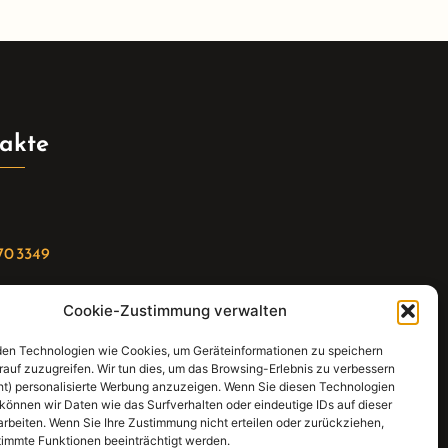
akte
70 3349
Cookie-Zustimmung verwalten
riat(at)gleis4-seminarzentrum.com
en Technologien wie Cookies, um Geräteinformationen zu speichern
:
rauf zuzugreifen. Wir tun dies, um das Browsing-Erlebnis zu verbessern
ht) personalisierte Werbung anzuzeigen. Wenn Sie diesen Technologien
straße 21, 74343 Sachsenheim
können wir Daten wie das Surfverhalten oder eindeutige IDs auf dieser
arbeiten. Wenn Sie Ihre Zustimmung nicht erteilen oder zurückziehen,
immte Funktionen beeinträchtigt werden.