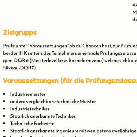
4.
Me
de
Zielgruppe
Prüfe unter “Voraussetzungen” ob du Chancen hast, zur Prüfung
bei der IHK seitens des Teilnehmers eine finale Prüfungszulassu
gem. DQR 6 (Meisterlevel bzw. Bachelorniveau) welche sich k
Niveau-DQR7)
Voraussetzungen (für die Prüfungszulass
Industriemeister
andere vergleichbare technische Meister
Industrietechniker
Staatlich anerkannte Techniker
Technische Fachwirte
Staatlich anerkannte Ingenieure mit wenigstens zweijähriger